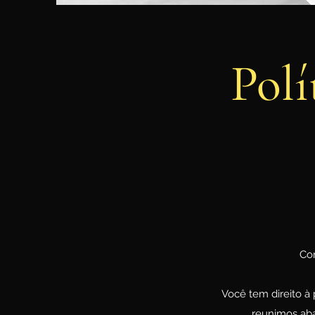
Polí
Con
Você tem direito à 
reunimos abai