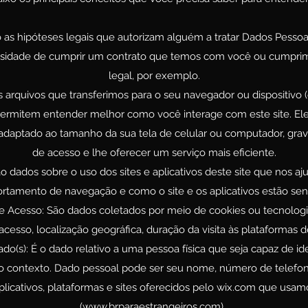
 as hipóteses legais que autorizam alguém a tratar Dados Pessoa
ssidade de cumprir um contrato que temos com você ou cumpri
legal, por exemplo.
arquivos que transferimos para o seu navegador ou dispositivo (
rmitem entender melhor como você interage com este site. Ele
 adaptado ao tamanho da sua tela de celular ou computador, gra
de acesso e lhe oferecer um serviço mais eficiente.
ão dados sobre o uso dos sites e aplicativos deste site que nos 
tamento de navegação e como o site e os aplicativos estão se
e Acesso: São dados coletados por meio de cookies ou tecnolog
acesso, localização geográfica, duração da visita às plataformas de
o(s): É o dado relativo a uma pessoa física que seja capaz de ide
 contexto. Dado pessoal pode ser seu nome, número de telefon
plicativos, plataformas e sites oferecidos pelo wix.com que usamos
(
www.brparaestrangeiros.com
).