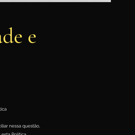
ade e
tica
iliar nessa questão,
esta Política.